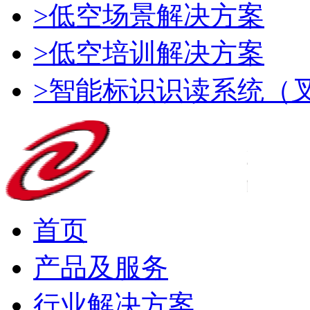
>低空场景解决方案
>低空培训解决方案
>智能标识识读系统（
首页
产品及服务
行业解决方案