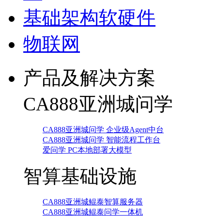
基础架构软硬件
物联网
产品及解决方案
CA888亚洲城问学
CA888亚洲城问学 企业级Agent中台
CA888亚洲城问学 智能流程工作台
爱问学 PC本地部署大模型
智算基础设施
CA888亚洲城鲲泰智算服务器
CA888亚洲城鲲泰问学一体机