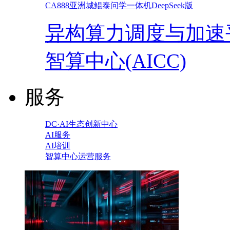
CA888亚洲城鲲泰问学一体机DeepSeek版
异构算力调度与加速
智算中心(AICC)
服务
DC·AI生态创新中心
AI服务
AI培训
智算中心运营服务