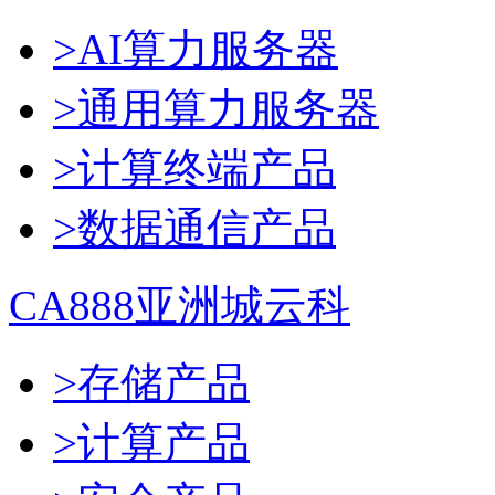
>AI算力服务器
>通用算力服务器
>计算终端产品
>数据通信产品
CA888亚洲城云科
>存储产品
>计算产品