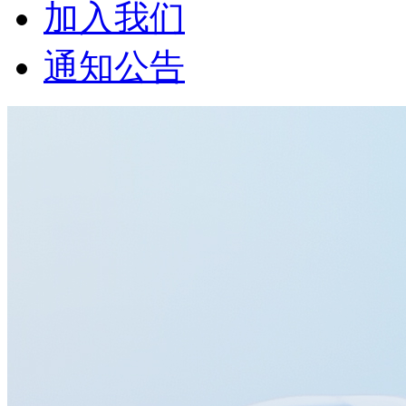
加入我们
通知公告