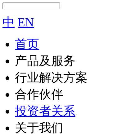
中
EN
首页
产品及服务
行业解决方案
合作伙伴
投资者关系
关于我们