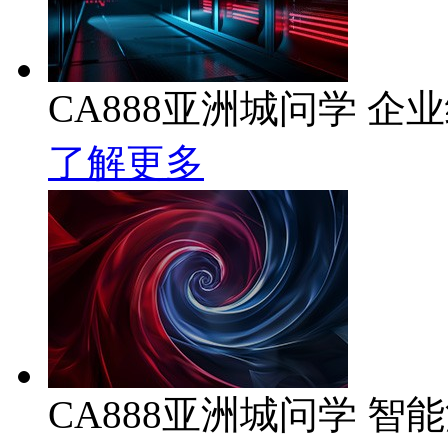
CA888亚洲城问学 企业
了解更多
CA888亚洲城问学 智