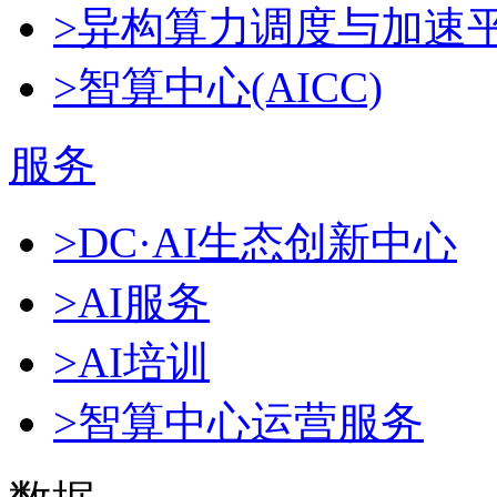
>异构算力调度与加速
>智算中心(AICC)
服务
>DC·AI生态创新中心
>AI服务
>AI培训
>智算中心运营服务