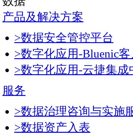
数据
产品及解决方案
>数据安全管控平台
>数字化应用-Blueni
>数字化应用-云捷集成
服务
>数据治理咨询与实施
>数据资产入表